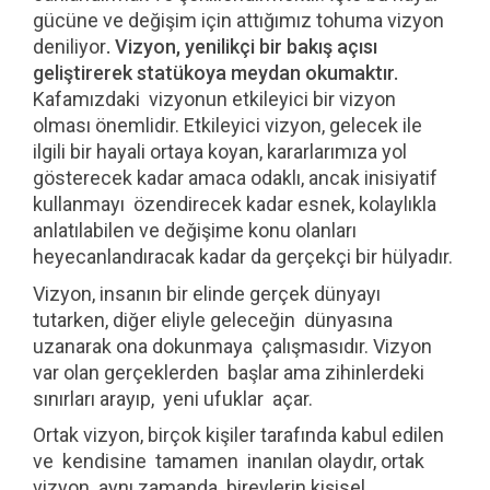
gücüne ve değişim için attığımız tohuma vizyon
deniliyor
. Vizyon, yenilik
çi bir bak
ış
a
çıs
ı
geli
ştirerek statükoya meydan okumakt
ır.
Kafamızdaki vizyonun etkileyici bir vizyon
olması önemlidir. Etkileyici vizyon, gelecek ile
ilgili bir hayali ortaya koyan, kararlarımıza yol
gösterecek kadar amaca odaklı, ancak inisiyatif
kullanmayı özendirecek kadar esnek, kolaylıkla
anlatılabilen ve değişime konu olanları
heyecanlandıracak kadar da gerçekçi bir hülyadır.
Vizyon, insanın bir elinde gerçek dünyayı
tutarken, diğer eliyle geleceğin dünyasına
uzanarak ona dokunmaya çalışmasıdır. Vizyon
var olan gerçeklerden başlar ama zihinlerdeki
sınırları arayıp, yeni ufuklar açar.
Ortak vizyon, birçok kişiler tarafında kabul edilen
ve kendisine tamamen inanılan olaydır, ortak
vizyon aynı zamanda bireylerin kişisel